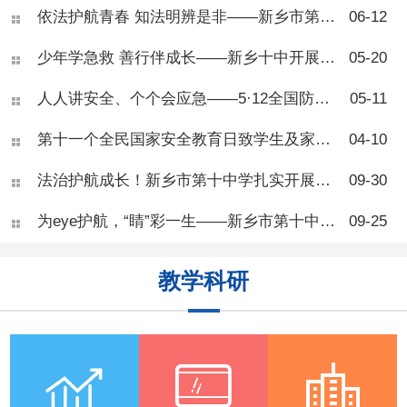
听完讲解才意识到甜食、久
依法护航青春 知法明辨是非——新乡市第十中学法治教育专题讲座
06-12
坐、熬夜对身体的伤害，现场
学习氛围浓厚。 王医师总
少年学急救 善行伴成长——新乡十中开展校园应急自救互救专项培训
05-20
结了青少年肥胖三大诱因：高
糖高脂饮食、长期久坐缺乏运
人人讲安全、个个会应急——5·12全国防灾减灾日致家长的一封信
05-11
动、睡眠不足扰乱身体激素。
奶茶、油炸零食、长时间刷手
机、熬夜等日常习惯，都会造
第十一个全民国家安全教育日致学生及家长的一封信
04-10
成热量摄入大于消耗，导致脂
肪堆积。 针对体重管理，
法治护航成长！新乡市第十中学扎实开展秋季法治宣传周活动
09-30
专家
为eye护航，“睛”彩一生——新乡市第十中学健康教育“爱眼护眼”活动
09-25
教学科研