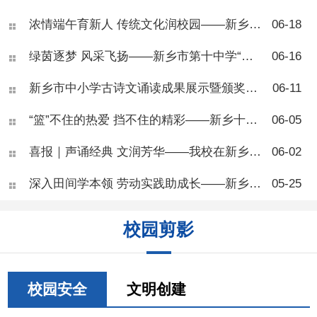
乡市第十中学开展了青少年肥
浓情端午育新人 传统文化润校园——新乡市第十中学“我们的节日·端午节”主题活动
06-18
胖专题健康讲座，本次活动面
向七年级部分班级，由学校健
绿茵逐梦 风采飞扬——新乡市第十中学“校长杯”八年级足球联赛圆满落幕
06-16
康副校长、河南医药大学一附
院王团结副主任医师主
讲。 讲座开篇，王医师向
新乡市中小学古诗文诵读成果展示暨颁奖活动在新乡市第十中学圆满落幕
06-11
同学们科普肥胖相关知识，讲
解BMI自测标准，让大家学会
“篮”不住的热爱 挡不住的精彩——新乡十中七年级篮球联赛圆满结束
06-05
简单判断自身体重状况。他指
出，肥胖并非单纯体态问题，
喜报｜声诵经典 文润芳华——我校在新乡市中小学生古诗文朗诵活动中斩获佳绩
06-02
而是慢性代谢疾病，会从体
能、专注力、身高发育、心理
深入田间学本领 劳动实践助成长——新乡市第十中学“劳动进农庄”活动顺利开展
05-25
健康多方面危害青少年成长，
还会大幅提升糖尿病、脂肪
肝、骨关节疾病等多种慢性病
校园剪影
患病风险。 现场同学们反
响热烈，大家对照BMI标准互
相测算体重，踊跃举手提问，
围绕零食选择、运动安排、作
息调整等问题积极研讨、交流
校园安全
文明创建
心得。不少同学结合自身日常
饮食习惯主动反思，纷纷表示