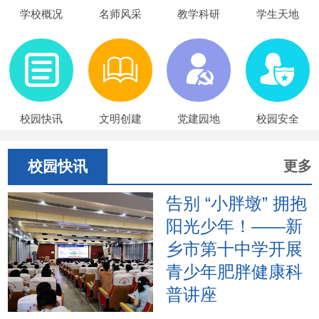
学校概况
名师风采
教学科研
学生天地
校园快讯
文明创建
党建园地
校园安全
校园快讯
更多
告别 “小胖墩” 拥抱
阳光少年！——新
乡市第十中学开展
青少年肥胖健康科
普讲座
2026年6月17日下午，新