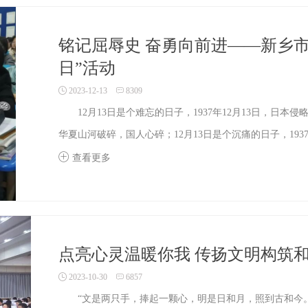
铭记屈辱史 奋勇向前进——新乡
日”活动
2023-12-13
8309
12月13日是个难忘的日子，1937年12月13日，日本
华夏山河破碎，国人心碎；12月13日是个沉痛的日子，1937
查看更多
点亮心灵温暖你我 传扬文明构筑
2023-10-30
6857
“文是两只手，捧起一颗心，明是日和月，照到古和今。