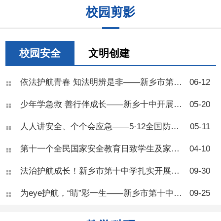
校园剪影
患病风险。 现场同学们反
响热烈，大家对照BMI标准互
相测算体重，踊跃举手提问，
围绕零食选择、运动安排、作
息调整等问题积极研讨、交流
校园安全
文明创建
心得。不少同学结合自身日常
饮食习惯主动反思，纷纷表示
听完讲解才意识到甜食、久
依法护航青春 知法明辨是非——新乡市第十中学法治教育专题讲座
06-12
坐、熬夜对身体的伤害，现场
学习氛围浓厚。 王医师总
少年学急救 善行伴成长——新乡十中开展校园应急自救互救专项培训
05-20
结了青少年肥胖三大诱因：高
糖高脂饮食、长期久坐缺乏运
人人讲安全、个个会应急——5·12全国防灾减灾日致家长的一封信
05-11
动、睡眠不足扰乱身体激素。
奶茶、油炸零食、长时间刷手
机、熬夜等日常习惯，都会造
第十一个全民国家安全教育日致学生及家长的一封信
04-10
成热量摄入大于消耗，导致脂
肪堆积。 针对体重管理，
法治护航成长！新乡市第十中学扎实开展秋季法治宣传周活动
09-30
专家
为eye护航，“睛”彩一生——新乡市第十中学健康教育“爱眼护眼”活动
09-25