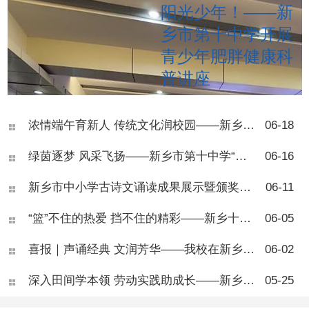
阳光少年！——新
乡市第十中学开展
青少年肥胖健康科
普讲座
2026年6月17日下午，新
乡市第十中学开展了青少年肥
浓情端午育新人 传统文化润校园——新乡市第十中学“我们的节日·端午节”主题活动
06-18
胖专题健康讲座，本次活动面
向七年级部分班级，由学校健
绿茵逐梦 风采飞扬——新乡市第十中学“校长杯”八年级足球联赛圆满落幕
06-16
康副校长、河南医药大学一附
院王团结副主任医师主
讲。 讲座开篇，王医师向
新乡市中小学古诗文诵读成果展示暨颁奖活动在新乡市第十中学圆满落幕
06-11
同学们科普肥胖相关知识，讲
解BMI自测标准，让大家学会
“篮”不住的热爱 挡不住的精彩——新乡十中七年级篮球联赛圆满结束
06-05
简单判断自身体重状况。他指
出，肥胖并非单纯体态问题，
喜报｜声诵经典 文润芳华——我校在新乡市中小学生古诗文朗诵活动中斩获佳绩
06-02
而是慢性代谢疾病，会从体
能、专注力、身高发育、心理
深入田间学本领 劳动实践助成长——新乡市第十中学“劳动进农庄”活动顺利开展
05-25
健康多方面危害青少年成长，
还会大幅提升糖尿病、脂肪
肝、骨关节疾病等多种慢性病